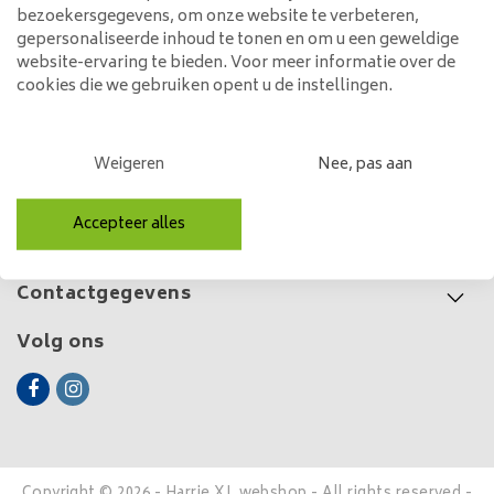
bezoekersgegevens, om onze website te verbeteren,
500,00
gepersonaliseerde inhoud te tonen en om u een geweldige
website-ervaring te bieden. Voor meer informatie over de
cookies die we gebruiken opent u de instellingen.
Klantenservice
Weigeren
Nee, pas aan
Mijn account
Accepteer alles
Categorieën
Contactgegevens
Volg ons