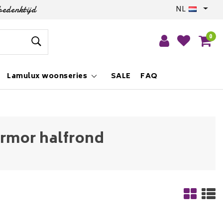
bedenktijd
NL
0
Lamulux woonseries
SALE
FAQ
rmor halfrond