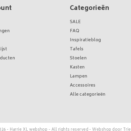
ount
Categorieën
SALE
ingen
FAQ
Inspiratieblog
ijst
Tafels
oducten
Stoelen
Kasten
Lampen
Accessoires
Alle categorieën
026 - Harrie XL webshop - All rights reserved - Webshop door
Tri