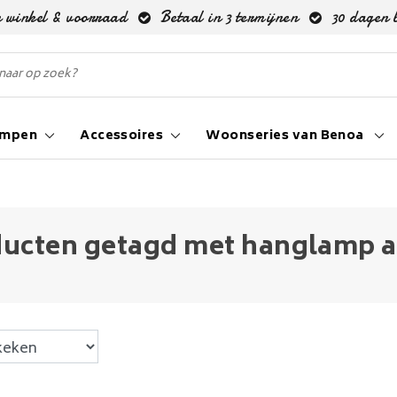
 winkel & voorraad
Betaal in 3 termijnen
30 dagen 
ampen
Accessoires
Woonseries van Benoa
ucten getagd met hanglamp a