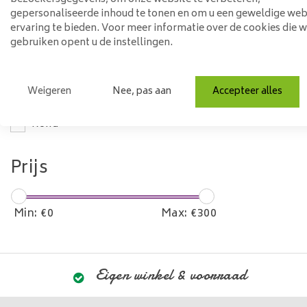
gepersonaliseerde inhoud te tonen en om u een geweldige web
Materiaal
ervaring te bieden. Voor meer informatie over de cookies die 
gebruiken opent u de instellingen.
Staal
Model
Weigeren
Nee, pas aan
Accepteer alles
Rond
Prijs
Min: €
0
Max: €
300
Eigen winkel & voorraad