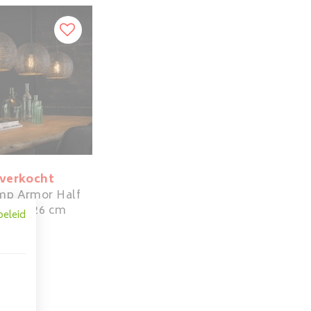
tverkocht
mp Armor Half
Rond | 3x ø26 cm
beleid
299,00