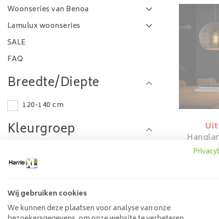
Woonseries van Benoa
Lamulux woonseries
SALE
FAQ
Breedte/Diepte
120-140 cm
Kleurgroep
Ui
Hangla
Zwart
Privacy
Bruin
Lengte
Wij gebruiken cookies
We kunnen deze plaatsen voor analyse van onze
0-50 cm
bezoekersgegevens, om onze website te verbeteren,