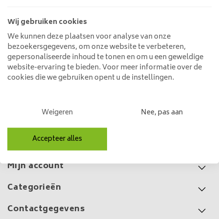
99,00
149,00
Wij gebruiken cookies
We kunnen deze plaatsen voor analyse van onze
bezoekersgegevens, om onze website te verbeteren,
gepersonaliseerde inhoud te tonen en om u een geweldige
website-ervaring te bieden. Voor meer informatie over de
Hanglamp 3x Houten Frame
cookies die we gebruiken opent u de instellingen.
getrapt
145,00
Weigeren
Nee, pas aan
Accepteer alles
Klantenservice
Mijn account
Categorieën
Contactgegevens