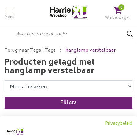
0
Menu
Winkelwagen
Terug naar Tags
|
Tags
hanglamp verstelbaar
Producten getagd met
hanglamp verstelbaar
Filters
Privacybeleid
Hanglamp Evoluon 5L