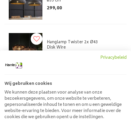
ø53 cm
299,00
Hanglamp Twister 2x Ø43
Disk Wire
149,00
Privacybeleid
Wij gebruiken cookies
Hanglamp Evoluon 5L
We kunnen deze plaatsen voor analyse van onze
bezoekersgegevens, om onze website te verbeteren,
99,00
149,00
gepersonaliseerde inhoud te tonen en om u een geweldige
website-ervaring te bieden. Voor meer informatie over de
cookies die we gebruiken opent u de instellingen.