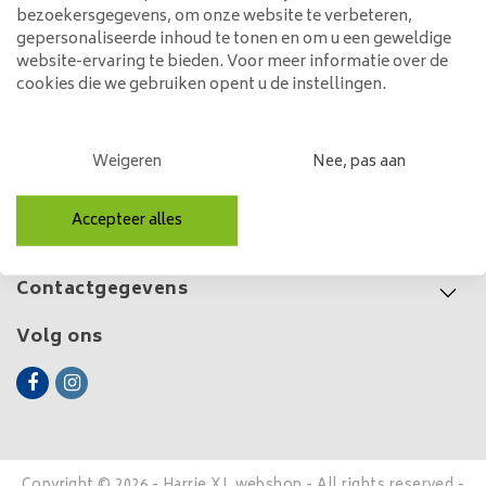
leer | Zithoogte 65 cm of 80
bezoekersgegevens, om onze website te verbeteren,
cm
149,00
gepersonaliseerde inhoud te tonen en om u een geweldige
website-ervaring te bieden. Voor meer informatie over de
cookies die we gebruiken opent u de instellingen.
Klantenservice
Weigeren
Nee, pas aan
Mijn account
Accepteer alles
Categorieën
Contactgegevens
Volg ons