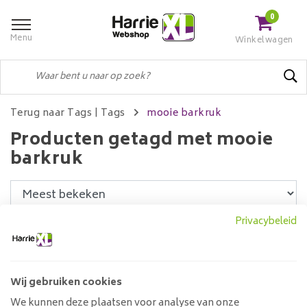
0
Menu
Winkelwagen
Terug naar Tags
|
Tags
mooie barkruk
Producten getagd met mooie
barkruk
Privacybeleid
Filters
Wij gebruiken cookies
Barkruk Lively Cognac Bull
We kunnen deze plaatsen voor analyse van onze