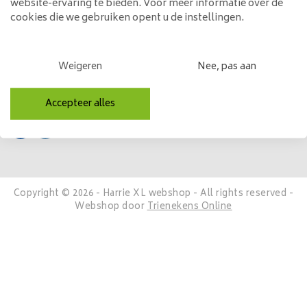
website-ervaring te bieden. Voor meer informatie over de
Mijn account
cookies die we gebruiken opent u de instellingen.
Categorieën
Weigeren
Nee, pas aan
Contactgegevens
Volg ons
Accepteer alles
Copyright © 2026 - Harrie XL webshop - All rights reserved -
Webshop door
Trienekens Online