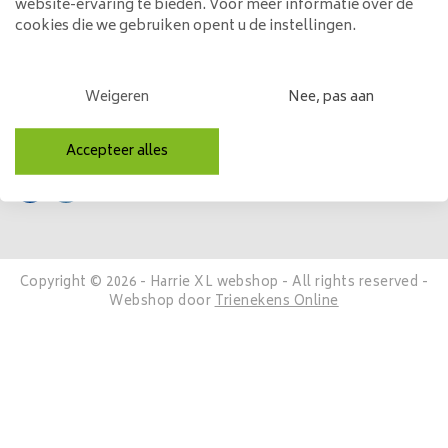
website-ervaring te bieden. Voor meer informatie over de
Mijn account
cookies die we gebruiken opent u de instellingen.
Categorieën
Weigeren
Nee, pas aan
Contactgegevens
Volg ons
Accepteer alles
Copyright © 2026 - Harrie XL webshop - All rights reserved -
Webshop door
Trienekens Online