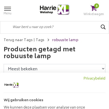
0
Menu
Winkelwagen
Terug naar Tags
|
Tags
robuuste lamp
Producten getagd met
robuuste lamp
Privacybeleid
Filters
Wij gebruiken cookies
Hanglamp Raster met Glas |
We kunnen deze plaatsen voor analyse van onze