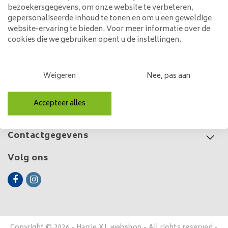
4x ø15 cm
bezoekersgegevens, om onze website te verbeteren,
259,00
gepersonaliseerde inhoud te tonen en om u een geweldige
website-ervaring te bieden. Voor meer informatie over de
cookies die we gebruiken opent u de instellingen.
Klantenservice
Weigeren
Nee, pas aan
Mijn account
Accepteer alles
Categorieën
Contactgegevens
Volg ons