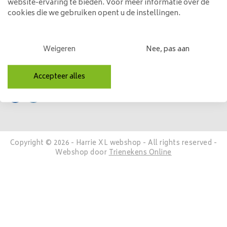
website-ervaring te bieden. Voor meer informatie over de
Mijn account
cookies die we gebruiken opent u de instellingen.
Categorieën
Weigeren
Nee, pas aan
Contactgegevens
Volg ons
Accepteer alles
Copyright © 2026 - Harrie XL webshop - All rights reserved -
Webshop door
Trienekens Online