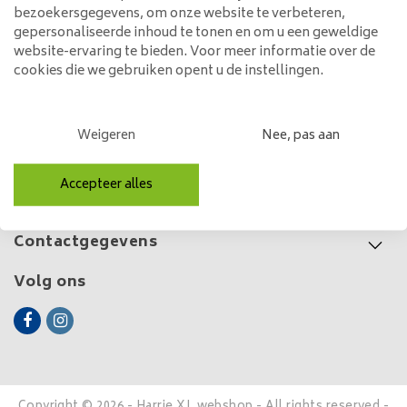
Chromed
bezoekersgegevens, om onze website te verbeteren,
89,95
gepersonaliseerde inhoud te tonen en om u een geweldige
website-ervaring te bieden. Voor meer informatie over de
cookies die we gebruiken opent u de instellingen.
Klantenservice
Weigeren
Nee, pas aan
Mijn account
Accepteer alles
Categorieën
Contactgegevens
Volg ons