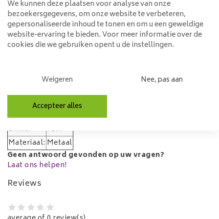
We kunnen deze plaatsen voor analyse van onze
kleurcombinatie is blauw met diverse bruin tinten. Alle
bezoekersgegevens, om onze website te verbeteren,
continenten zijn er apart op gelast en geven op die
gepersonaliseerde inhoud te tonen en om u een geweldige
website-ervaring te bieden. Voor meer informatie over de
manier een unieke uitstraling aan het schilderij. De
cookies die we gebruiken opent u de instellingen.
zijkanten zijn ook mooi afgewerkt in de juiste kleur.
Specificaties
Weigeren
Nee, pas aan
Lengte:
90cm
2x
Accepteer alles
Breedte:
90cm
Dikte:
7cm
Materiaal:
Metaal
Geen antwoord gevonden op uw vragen?
Laat ons helpen!
Reviews
average of 0 review(s)