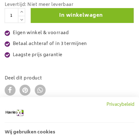
Levertijd: Niet meer leverbaar
In winkelwagen
Eigen winkel & voorraad
Betaal achteraf of in 3 termijnen
Laagste prijs garantie
Deel dit product
Privacybeleid
Informatie
Dit 3D schilderij is een echte eye-cather in uw interieur.
Dit tweeluik schilderij is met de hand vervaardigd, Dat
Wij gebruiken cookies
wil zeggen dat elk schilderij uniek is, de