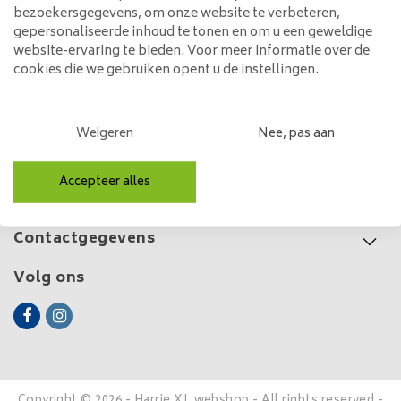
bezoekersgegevens, om onze website te verbeteren,
375,00
gepersonaliseerde inhoud te tonen en om u een geweldige
website-ervaring te bieden. Voor meer informatie over de
cookies die we gebruiken opent u de instellingen.
Klantenservice
Weigeren
Nee, pas aan
Mijn account
Accepteer alles
Categorieën
Contactgegevens
Volg ons