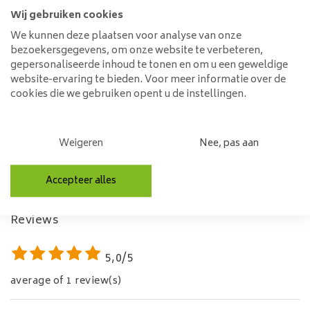
Kies dan voor deze optie.
Wij gebruiken cookies
Specificaties
We kunnen deze plaatsen voor analyse van onze
bezoekersgegevens, om onze website te verbeteren,
Lengte:
140 cm
gepersonaliseerde inhoud te tonen en om u een geweldige
Breedte:
50 cm
website-ervaring te bieden. Voor meer informatie over de
Hoogte:
105cm
cookies die we gebruiken opent u de instellingen.
Mangohout
Materiaal:
met stalen
Weigeren
Nee, pas aan
afwerking
EAN code:
7423625930942
Geen antwoord gevonden op uw vragen?
Accepteer alles
Laat ons helpen!
Reviews
5,0/5
average of 1 review(s)