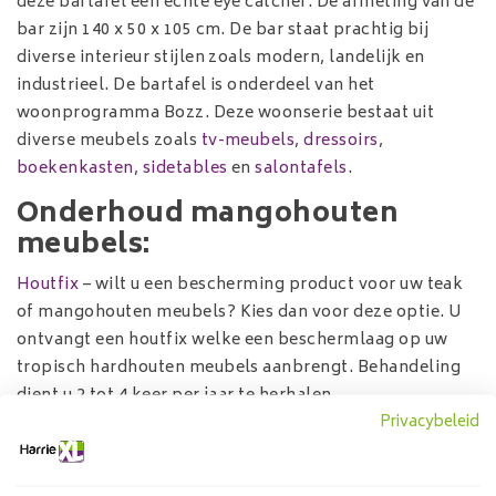
deze bartafel een echte eye catcher. De afmeting van de
bar zijn 140 x 50 x 105 cm. De bar staat prachtig bij
diverse interieur stijlen zoals modern, landelijk en
industrieel. De bartafel is onderdeel van het
woonprogramma Bozz. Deze woonserie bestaat uit
diverse meubels zoals
tv-meubels
,
dressoirs
,
boekenkasten
,
sidetables
en
salontafels
.
Onderhoud mangohouten
meubels:
Houtfix
– wilt u een bescherming product voor uw teak
of mangohouten meubels? Kies dan voor deze optie. U
ontvangt een houtfix welke een beschermlaag op uw
tropisch hardhouten meubels aanbrengt. Behandeling
dient u 2 tot 4 keer per jaar te herhalen.
Privacybeleid
Twee componentenlak
- Wilt u een hoogwaardige
bescherming voor uw mango of teak houten meubels?