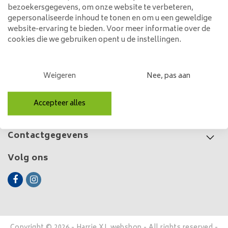
bezoekersgegevens, om onze website te verbeteren,
799,00
969,00
gepersonaliseerde inhoud te tonen en om u een geweldige
website-ervaring te bieden. Voor meer informatie over de
cookies die we gebruiken opent u de instellingen.
Klantenservice
Weigeren
Nee, pas aan
Mijn account
Accepteer alles
Categorieën
Contactgegevens
Volg ons