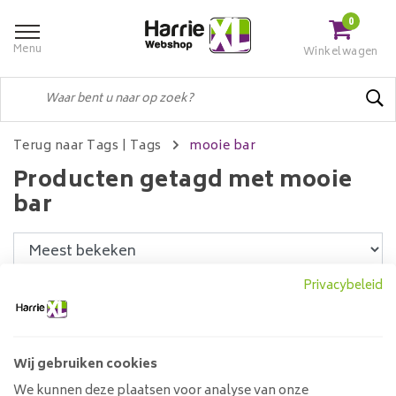
0
Menu
Winkelwagen
Terug naar Tags
|
Tags
mooie bar
Producten getagd met mooie
bar
Privacybeleid
Filters
Wij gebruiken cookies
Bartafel Bozz 140 cm
We kunnen deze plaatsen voor analyse van onze