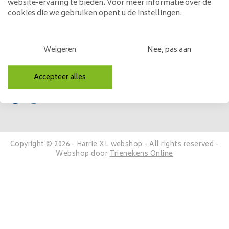
website-ervaring te bieden. Voor meer informatie over de
Mijn account
cookies die we gebruiken opent u de instellingen.
Categorieën
Weigeren
Nee, pas aan
Contactgegevens
Volg ons
Accepteer alles
Copyright © 2026 - Harrie XL webshop - All rights reserved -
Webshop door
Trienekens Online