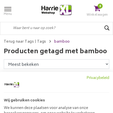
0
Menu
Winkelwagen
Terug naar Tags
|
Tags
bamboo
Producten getagd met bamboo
Filters
Privacybeleid
Wij gebruiken cookies
Hanglamp 7L Bamboo
wikkel
We kunnen deze plaatsen voor analyse van onze