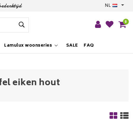
bedenktijd
NL
0
Lamulux woonseries
SALE
FAQ
el eiken hout