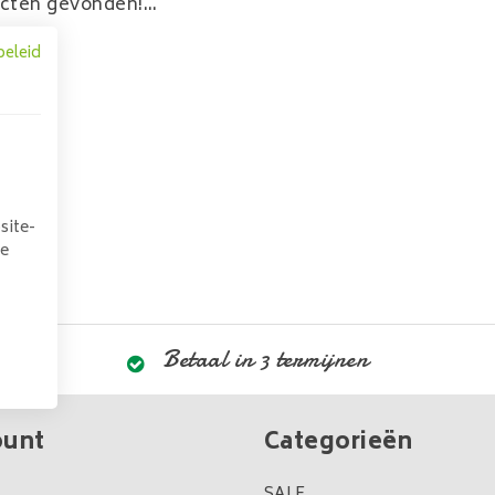
cten gevonden!...
beleid
site-
we
Betaal in 3 termijnen
ount
Categorieën
SALE