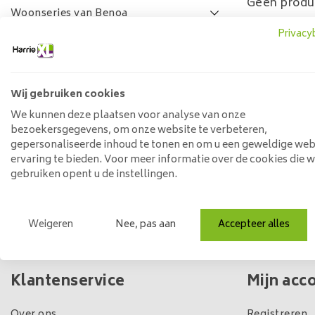
Geen produ
Woonseries van Benoa
Privacy
Lamulux woonseries
SALE
FAQ
Wij gebruiken cookies
Prijs
We kunnen deze plaatsen voor analyse van onze
bezoekersgegevens, om onze website te verbeteren,
gepersonaliseerde inhoud te tonen en om u een geweldige web
ervaring te bieden. Voor meer informatie over de cookies die 
Min: €
0
Max: €
5
gebruiken opent u de instellingen.
Weigeren
Nee, pas aan
Accepteer alles
Eigen winkel & voorraad
Klantenservice
Mijn acc
Over ons
Registreren