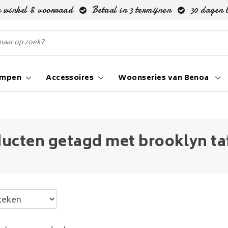
 winkel & voorraad
Betaal in 3 termijnen
30 dagen 
ampen
Accessoires
Woonseries van Benoa
ucten getagd met brooklyn taf