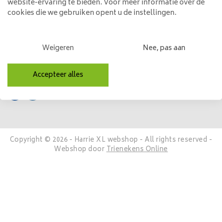
website-ervaring te bieden. Voor meer informatie over de
Mijn account
cookies die we gebruiken opent u de instellingen.
Categorieën
Weigeren
Nee, pas aan
Contactgegevens
Volg ons
Accepteer alles
Copyright © 2026 - Harrie XL webshop - All rights reserved -
Webshop door
Trienekens Online