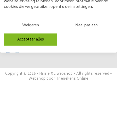
website-ervaring te bieden. Voor meer informatie over de
Mijn account
cookies die we gebruiken opent u de instellingen.
Categorieën
Weigeren
Nee, pas aan
Contactgegevens
Volg ons
Accepteer alles
Copyright © 2026 - Harrie XL webshop - All rights reserved -
Webshop door
Trienekens Online