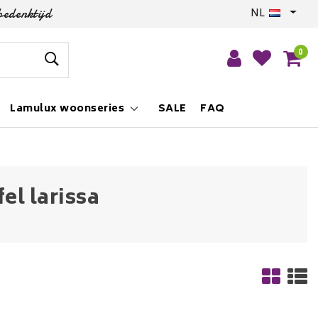
bedenktijd
NL
0
Lamulux woonseries
SALE
FAQ
l larissa