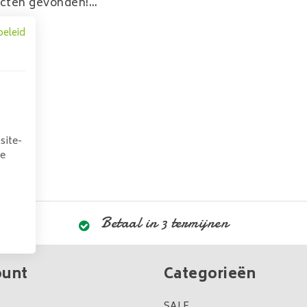
cten gevonden!...
beleid
site-
we
Betaal in 3 termijnen
ount
Categorieën
SALE