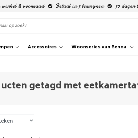
 winkel & voorraad
Betaal in 3 termijnen
30 dagen 
ampen
Accessoires
Woonseries van Benoa
ucten getagd met eetkamertafe