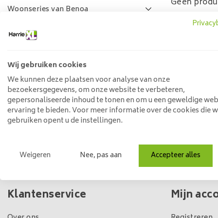
Geen produ
Woonseries van Benoa
Privacy
Lamulux woonseries
SALE
FAQ
Wij gebruiken cookies
Prijs
We kunnen deze plaatsen voor analyse van onze
bezoekersgegevens, om onze website te verbeteren,
gepersonaliseerde inhoud te tonen en om u een geweldige web
ervaring te bieden. Voor meer informatie over de cookies die 
Min: €
0
Max: €
5
gebruiken opent u de instellingen.
Weigeren
Nee, pas aan
Accepteer alles
Eigen winkel & voorraad
Klantenservice
Mijn acc
Over ons
Registreren