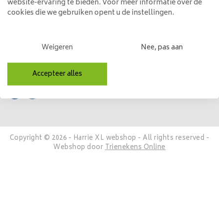
website-ervaring te bieden. Voor meer informatie over de
Mijn account
cookies die we gebruiken opent u de instellingen.
Categorieën
Weigeren
Nee, pas aan
Contactgegevens
Volg ons
Accepteer alles
Copyright © 2026 - Harrie XL webshop - All rights reserved -
Webshop door
Trienekens Online