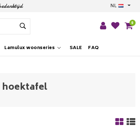
bedenktijd
NL
0
Lamulux woonseries
SALE
FAQ
 hoektafel