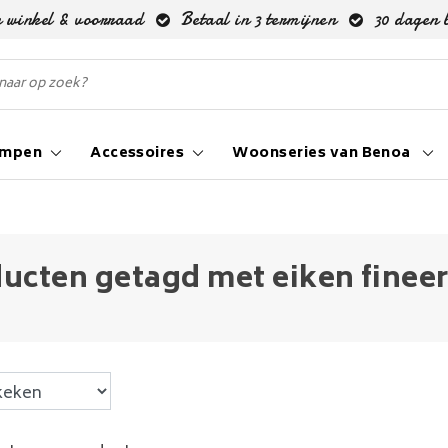
 winkel & voorraad
Betaal in 3 termijnen
30 dagen 
ampen
Accessoires
Woonseries van Benoa
ucten getagd met eiken fineer