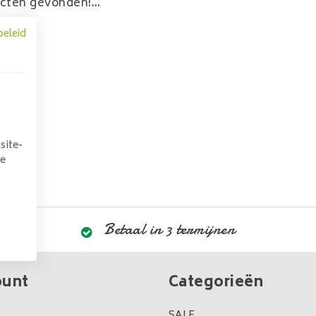
cten gevonden!...
beleid
site-
we
Betaal in 3 termijnen
ount
Categorieën
SALE