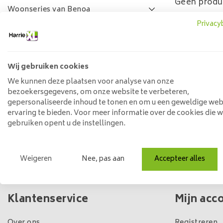
Geen produ
Woonseries van Benoa
Privacy
Lamulux woonseries
SALE
FAQ
Wij gebruiken cookies
Prijs
We kunnen deze plaatsen voor analyse van onze
bezoekersgegevens, om onze website te verbeteren,
gepersonaliseerde inhoud te tonen en om u een geweldige web
ervaring te bieden. Voor meer informatie over de cookies die 
Min: €
0
Max: €
5
gebruiken opent u de instellingen.
Weigeren
Nee, pas aan
Accepteer alles
Eigen winkel & voorraad
Klantenservice
Mijn acc
Over ons
Registreren