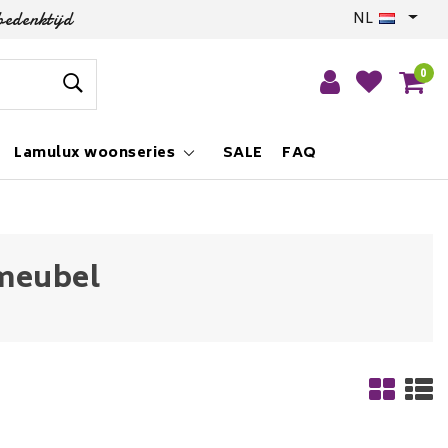
bedenktijd
NL
0
Lamulux woonseries
SALE
FAQ
-meubel