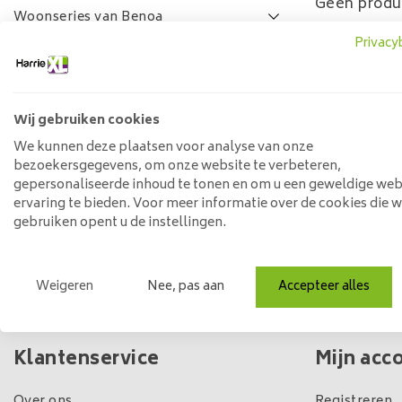
Geen produ
Woonseries van Benoa
Privacy
Lamulux woonseries
SALE
FAQ
Wij gebruiken cookies
Prijs
We kunnen deze plaatsen voor analyse van onze
bezoekersgegevens, om onze website te verbeteren,
gepersonaliseerde inhoud te tonen en om u een geweldige web
ervaring te bieden. Voor meer informatie over de cookies die 
Min: €
0
Max: €
5
gebruiken opent u de instellingen.
Weigeren
Nee, pas aan
Accepteer alles
Eigen winkel & voorraad
Klantenservice
Mijn acc
Over ons
Registreren