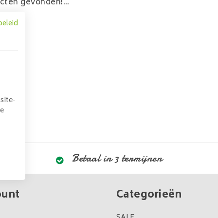
cten gevonden!...
beleid
site-
we
Betaal in 3 termijnen
ount
Categorieën
SALE