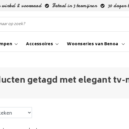
 winkel & voorraad
Betaal in 3 termijnen
30 dagen 
ampen
Accessoires
Woonseries van Benoa
ucten getagd met elegant tv