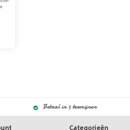
site-
we
Betaal in 3 termijnen
ount
Categorieën