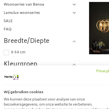
Woonseries van Benoa
Lamulux woonseries
SALE
FAQ
Breedte/Diepte
0-50 cm
Kleurgroep
Hang
Privacy
Grijs
Lengte
Wij gebruiken cookies
0-50 cm
We kunnen deze plaatsen voor analyse van onze
bezoekersgegevens, om onze website te verbeteren,