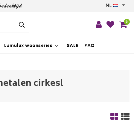
bedenktijd
NL
0
Lamulux woonseries
SALE
FAQ
etalen cirkesl