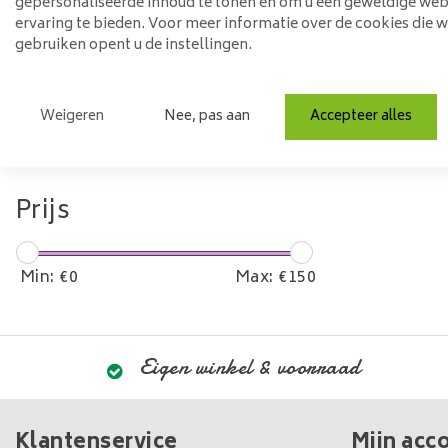
Materiaal
gepersonaliseerde inhoud te tonen en om u een geweldige web
ervaring te bieden. Voor meer informatie over de cookies die 
gebruiken opent u de instellingen.
Staal
Model
Weigeren
Nee, pas aan
Accepteer alles
Rond
Prijs
Min: €
0
Max: €
150
Eigen winkel & voorraad
Klantenservice
Mijn acc