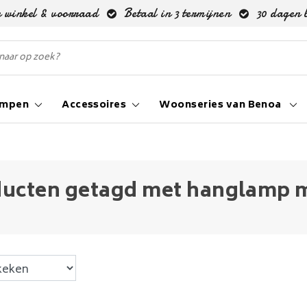
 winkel & voorraad
Betaal in 3 termijnen
30 dagen 
ampen
Accessoires
Woonseries van Benoa
ucten getagd met hanglamp m