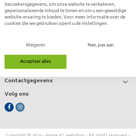
Ø28 Cilinder
bezoekersgegevens, om onze website te verbeteren,
299,00
gepersonaliseerde inhoud te tonen en om u een geweldige
website-ervaring te bieden. Voor meer informatie over de
cookies die we gebruiken opent u de instellingen.
Klantenservice
Weigeren
Nee, pas aan
Mijn account
Accepteer alles
Categorieën
Contactgegevens
Volg ons