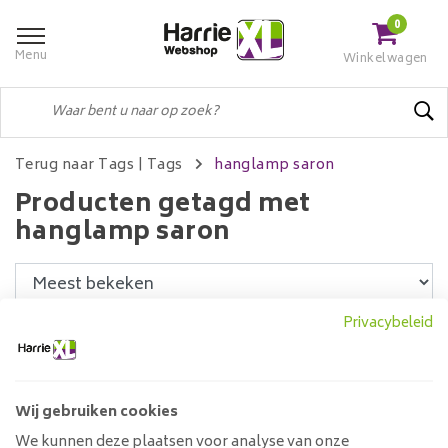
0
Menu
Winkelwagen
Terug naar Tags
|
Tags
hanglamp saron
Producten getagd met
hanglamp saron
Privacybeleid
Filters
Wij gebruiken cookies
Hanglamp Celine 5L Spiraal
We kunnen deze plaatsen voor analyse van onze