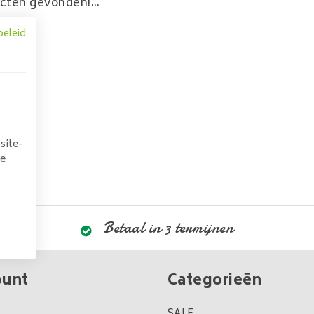
cten gevonden!...
beleid
site-
we
Betaal in 3 termijnen
ount
Categorieën
SALE