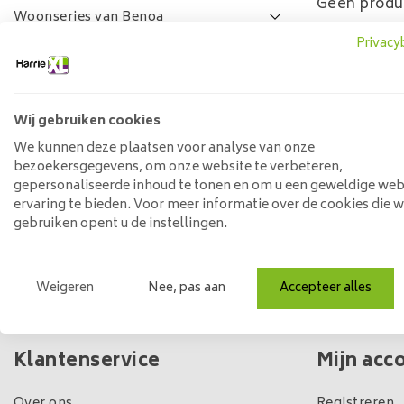
Geen produ
Woonseries van Benoa
Privacy
Lamulux woonseries
SALE
FAQ
Wij gebruiken cookies
Prijs
We kunnen deze plaatsen voor analyse van onze
bezoekersgegevens, om onze website te verbeteren,
gepersonaliseerde inhoud te tonen en om u een geweldige web
ervaring te bieden. Voor meer informatie over de cookies die 
Min: €
0
Max: €
5
gebruiken opent u de instellingen.
Weigeren
Nee, pas aan
Accepteer alles
Eigen winkel & voorraad
Klantenservice
Mijn acc
Over ons
Registreren