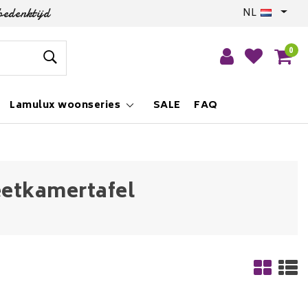
bedenktijd
NL
0
Lamulux woonseries
SALE
FAQ
eetkamertafel