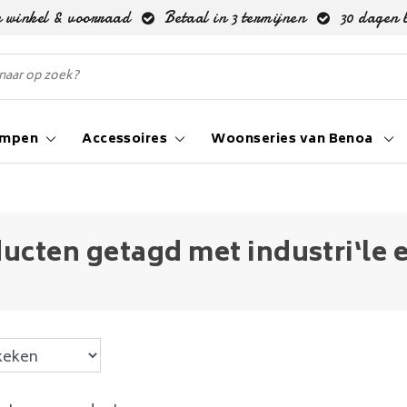
 winkel & voorraad
Betaal in 3 termijnen
30 dagen 
ampen
Accessoires
Woonseries van Benoa
ucten getagd met industri‘le 