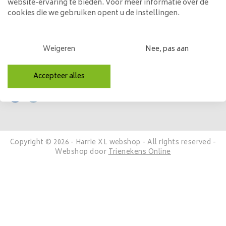
website-ervaring te bieden. Voor meer informatie over de
Mijn account
cookies die we gebruiken opent u de instellingen.
Categorieën
Weigeren
Nee, pas aan
Contactgegevens
Volg ons
Accepteer alles
Copyright © 2026 - Harrie XL webshop - All rights reserved -
Webshop door
Trienekens Online