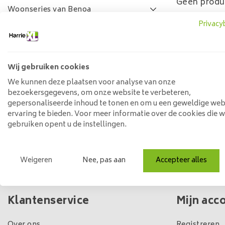
Geen produ
Woonseries van Benoa
Privacy
Lamulux woonseries
SALE
FAQ
Wij gebruiken cookies
Prijs
We kunnen deze plaatsen voor analyse van onze
bezoekersgegevens, om onze website te verbeteren,
gepersonaliseerde inhoud te tonen en om u een geweldige web
ervaring te bieden. Voor meer informatie over de cookies die 
Min: €
0
Max: €
5
gebruiken opent u de instellingen.
Weigeren
Nee, pas aan
Accepteer alles
Eigen winkel & voorraad
Klantenservice
Mijn acc
Over ons
Registreren