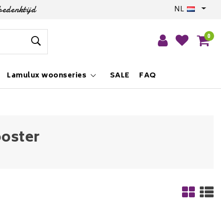
bedenktijd
NL
0
Lamulux woonseries
SALE
FAQ
ooster