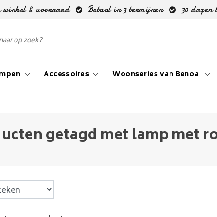
 winkel & voorraad
Betaal in 3 termijnen
30 dagen 
ampen
Accessoires
Woonseries van Benoa
ucten getagd met lamp met r