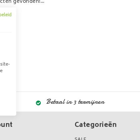
cten gevonden!...
beleid
site-
we
Betaal in 3 termijnen
ount
Categorieën
SALE