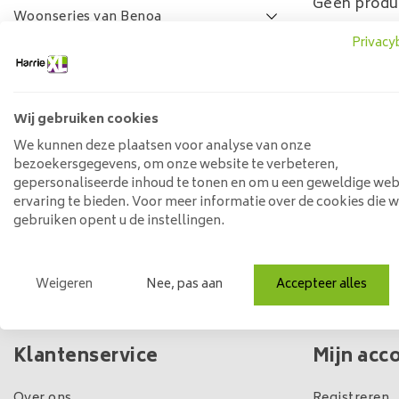
Geen produ
Woonseries van Benoa
Privacy
Lamulux woonseries
SALE
FAQ
Wij gebruiken cookies
Prijs
We kunnen deze plaatsen voor analyse van onze
bezoekersgegevens, om onze website te verbeteren,
gepersonaliseerde inhoud te tonen en om u een geweldige web
ervaring te bieden. Voor meer informatie over de cookies die 
Min: €
0
Max: €
5
gebruiken opent u de instellingen.
Weigeren
Nee, pas aan
Accepteer alles
Eigen winkel & voorraad
Klantenservice
Mijn acc
Over ons
Registreren