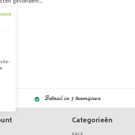
cten gevonden!...
beleid
site-
we
Betaal in 3 termijnen
ount
Categorieën
SALE