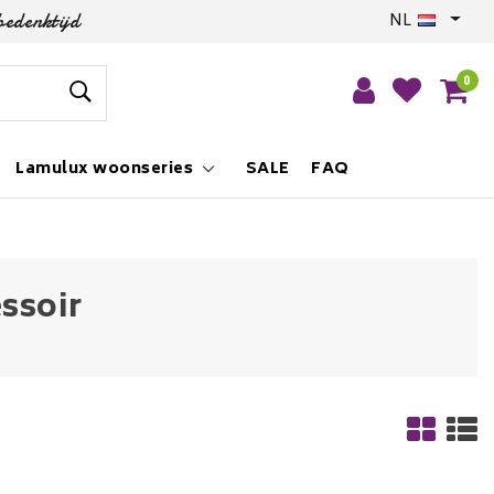
bedenktijd
NL
0
Lamulux woonseries
SALE
FAQ
ssoir