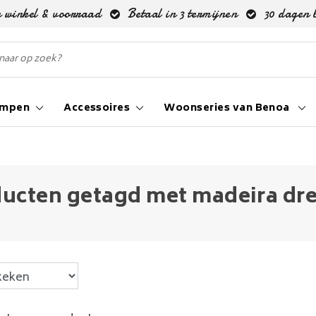
 winkel & voorraad
Betaal in 3 termijnen
30 dagen 
ampen
Accessoires
Woonseries van Benoa
ucten getagd met madeira dre