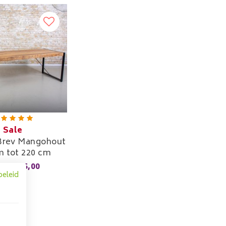
Sale
 Brev Mangohout
m tot 220 cm
315,00
,00
beleid