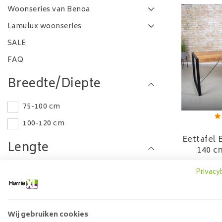
Woonseries van Benoa
Lamulux woonseries
SALE
FAQ
Breedte/Diepte
75-100 cm
100-120 cm
Eettafel
Lengte
140 c
658
140-160 cm
Privacy
160-180 cm
180-200 cm
Wij gebruiken cookies
200-220 cm