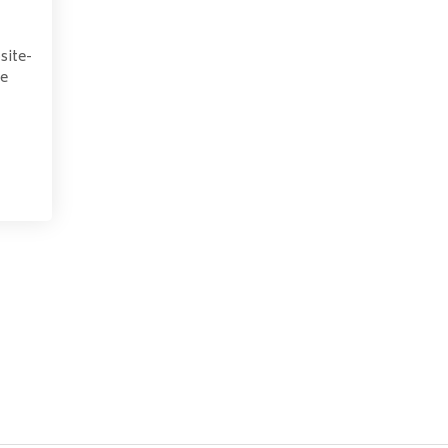
site-
we