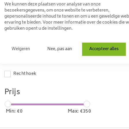
We kunnen deze plaatsen voor analyse van onze
220-240 cm
bezoekersgegevens, om onze website te verbeteren,
gepersonaliseerde inhoud te tonen en om u een geweldige web
Materiaal
ervaring te bieden. Voor meer informatie over de cookies die 
gebruiken opent u de instellingen.
Hout
Mangohout
Weigeren
Nee, pas aan
Accepteer alles
Model
Rechthoek
Prijs
Min: €
0
Max: €
350