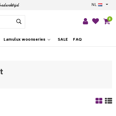
bedenktijd
NL
0
Lamulux woonseries
SALE
FAQ
t