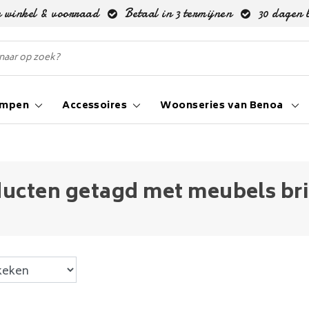
 winkel & voorraad
Betaal in 3 termijnen
30 dagen 
ampen
Accessoires
Woonseries van Benoa
ucten getagd met meubels bri