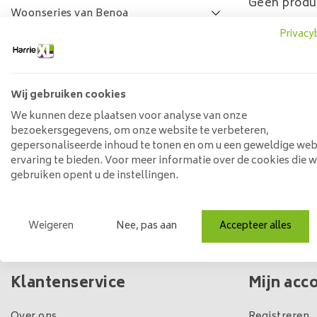
Geen produ
Woonseries van Benoa
Privacy
Lamulux woonseries
SALE
FAQ
Wij gebruiken cookies
Prijs
We kunnen deze plaatsen voor analyse van onze
bezoekersgegevens, om onze website te verbeteren,
gepersonaliseerde inhoud te tonen en om u een geweldige web
ervaring te bieden. Voor meer informatie over de cookies die 
Min: €
0
Max: €
5
gebruiken opent u de instellingen.
Weigeren
Nee, pas aan
Accepteer alles
Eigen winkel & voorraad
Klantenservice
Mijn acc
Over ons
Registreren