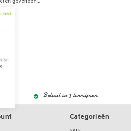
cten gevonden!...
beleid
site-
we
Betaal in 3 termijnen
ount
Categorieën
SALE