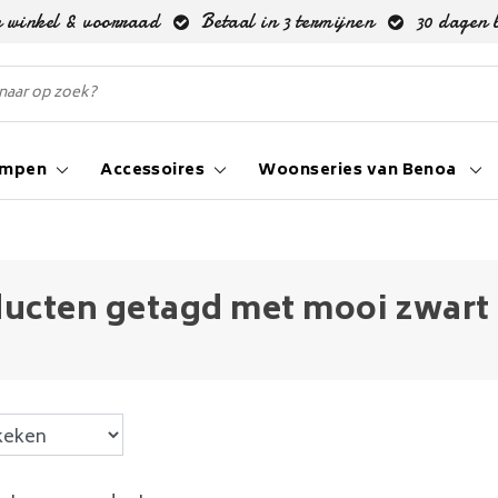
 winkel & voorraad
Betaal in 3 termijnen
30 dagen 
ampen
Accessoires
Woonseries van Benoa
ucten getagd met mooi zwart