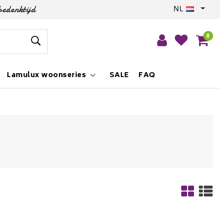
bedenktijd
NL
0
Lamulux woonseries
SALE
FAQ