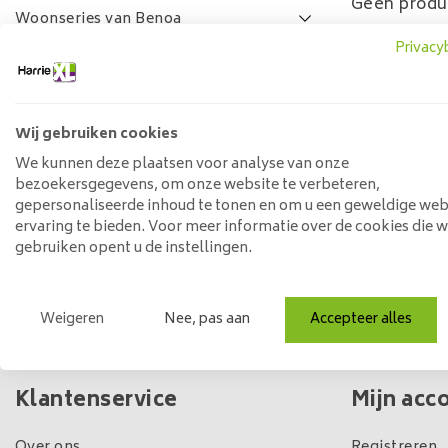
Geen produ
Woonseries van Benoa
Privacy
Lamulux woonseries
SALE
FAQ
Wij gebruiken cookies
Prijs
We kunnen deze plaatsen voor analyse van onze
bezoekersgegevens, om onze website te verbeteren,
gepersonaliseerde inhoud te tonen en om u een geweldige web
ervaring te bieden. Voor meer informatie over de cookies die 
Min: €
0
Max: €
5
gebruiken opent u de instellingen.
Weigeren
Nee, pas aan
Accepteer alles
Eigen winkel & voorraad
Klantenservice
Mijn acc
Over ons
Registreren