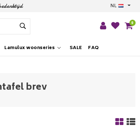
bedenktijd
NL
0
Lamulux woonseries
SALE
FAQ
tafel brev