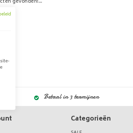
cten gevonden!...
beleid
site-
we
Betaal in 3 termijnen
ount
Categorieën
SALE