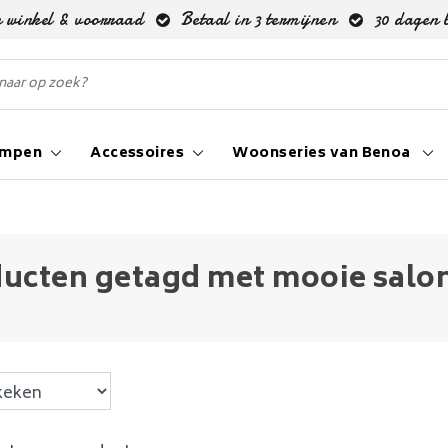
 winkel & voorraad
Betaal in 3 termijnen
30 dagen 
ampen
Accessoires
Woonseries van Benoa
ucten getagd met mooie salon