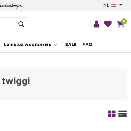
bedenktijd
NL
0
Lamulux woonseries
SALE
FAQ
 twiggi