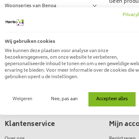
Geen produ
Woonseries van Benoa
Privacy
Lamulux woonseries
SALE
FAQ
Wij gebruiken cookies
Prijs
We kunnen deze plaatsen voor analyse van onze
bezoekersgegevens, om onze website te verbeteren,
gepersonaliseerde inhoud te tonen en om u een geweldige web
ervaring te bieden. Voor meer informatie over de cookies die 
Min: €
0
Max: €
5
gebruiken opent u de instellingen.
Weigeren
Nee, pas aan
Accepteer alles
Eigen winkel & voorraad
Klantenservice
Mijn acc
Over ons
Registreren