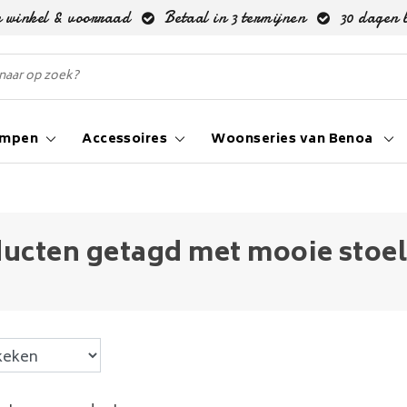
 winkel & voorraad
Betaal in 3 termijnen
30 dagen 
ampen
Accessoires
Woonseries van Benoa
ucten getagd met mooie stoel