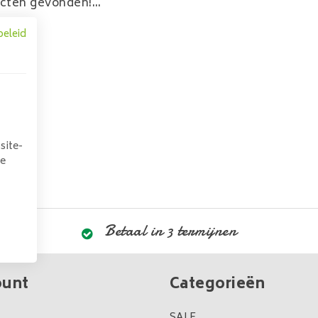
cten gevonden!...
beleid
site-
we
Betaal in 3 termijnen
ount
Categorieën
SALE