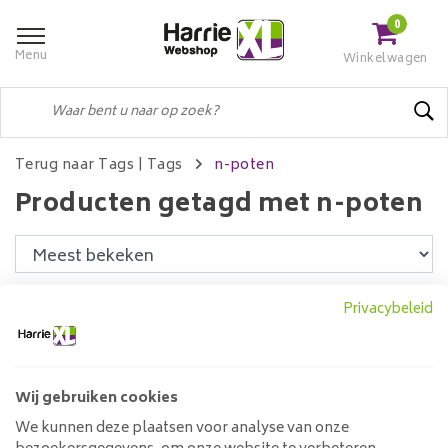
0
Menu
Winkelwagen
Terug naar Tags
|
Tags
n-poten
Producten getagd met n-poten
Filters
Privacybeleid
Wij gebruiken cookies
N-poot | set van 2
We kunnen deze plaatsen voor analyse van onze