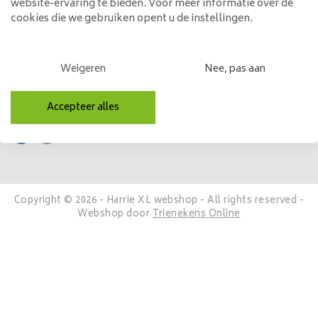
website-ervaring te bieden. Voor meer informatie over de
Mijn account
cookies die we gebruiken opent u de instellingen.
Categorieën
Weigeren
Nee, pas aan
Contactgegevens
Volg ons
Accepteer alles
Copyright © 2026 - Harrie XL webshop - All rights reserved -
Webshop door
Trienekens Online