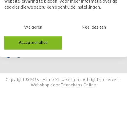
website-ervaring te bieden. Voor meer informatie over de
Mijn account
cookies die we gebruiken opent u de instellingen.
Categorieën
Weigeren
Nee, pas aan
Contactgegevens
Volg ons
Accepteer alles
Copyright © 2026 - Harrie XL webshop - All rights reserved -
Webshop door
Trienekens Online