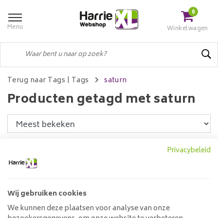
0
Menu
Winkelwagen
Terug naar Tags
|
Tags
saturn
Producten getagd met saturn
Filters
Privacybeleid
Wij gebruiken cookies
Plafondlamp 1L Saturnus
Ø12,5 Lichtbron
We kunnen deze plaatsen voor analyse van onze