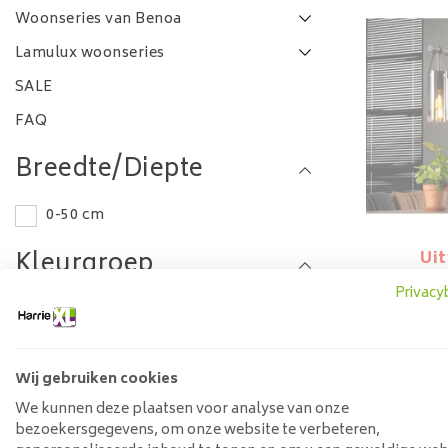
Woonseries van Benoa
Lamulux woonseries
SALE
FAQ
Breedte/Diepte
0-50 cm
Kleurgroep
Ui
Hanglam
Privacy
Glas
Grijs
Lengte
Wij gebruiken cookies
100-120 cm
We kunnen deze plaatsen voor analyse van onze
bezoekersgegevens, om onze website te verbeteren,