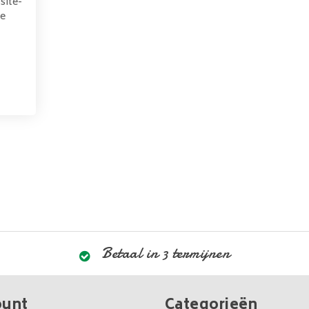
site-
we
Betaal in 3 termijnen
ount
Categorieën