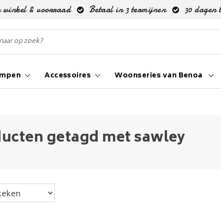
 winkel & voorraad
Betaal in 3 termijnen
30 dagen 
ampen
Accessoires
Woonseries van Benoa
ucten getagd met sawley