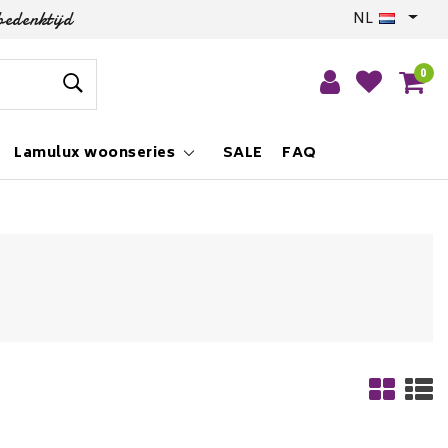
bedenktijd
NL
0
Lamulux woonseries
SALE
FAQ