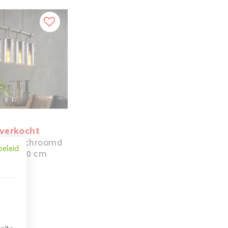
tverkocht
p Verchroomd
beleid
 | 4x ø20 cm
209,00