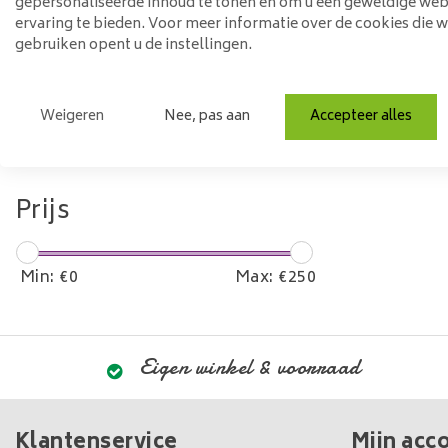
Materiaal
gepersonaliseerde inhoud te tonen en om u een geweldige web
ervaring te bieden. Voor meer informatie over de cookies die 
gebruiken opent u de instellingen.
Glas
Model
Weigeren
Nee, pas aan
Accepteer alles
Ovaal
Prijs
Min: €
0
Max: €
250
Eigen winkel & voorraad
Klantenservice
Mijn acc