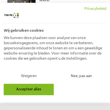
wikkel
125,00
Privacybeleid
Wij gebruiken cookies
Hanglamp 5L Rechthoek
We kunnen deze plaatsen voor analyse van onze
Raster
bezoekersgegevens, om onze website te verbeteren,
189,00
gepersonaliseerde inhoud te tonen en om u een geweldige
website-ervaring te bieden. Voor meer informatie over de
cookies die we gebruiken opent u de instellingen.
Hanglamp Desi 3xØ25
Weigeren
Nee, pas aan
Punch Bol
209,00
Accepteer alles