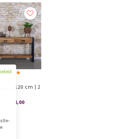
beleid
Sale
 Brev 120 cm | 2
lades
234,00
,00
site-
we