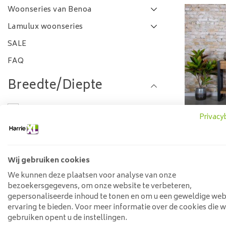
Woonseries van Benoa
Lamulux woonseries
SALE
FAQ
Breedte/Diepte
0-50 cm
Privacy
Lengte
Sidetable
100-120 cm
Wij gebruiken cookies
600
120-140 cm
We kunnen deze plaatsen voor analyse van onze
bezoekersgegevens, om onze website te verbeteren,
Materiaal
gepersonaliseerde inhoud te tonen en om u een geweldige web
ervaring te bieden. Voor meer informatie over de cookies die 
gebruiken opent u de instellingen.
Hout