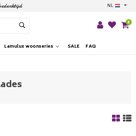
bedenktijd
NL
0
Lamulux woonseries
SALE
FAQ
lades