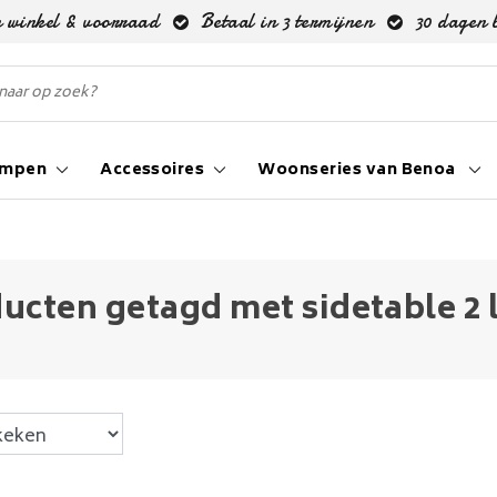
 winkel & voorraad
Betaal in 3 termijnen
30 dagen 
ampen
Accessoires
Woonseries van Benoa
ucten getagd met sidetable 2 