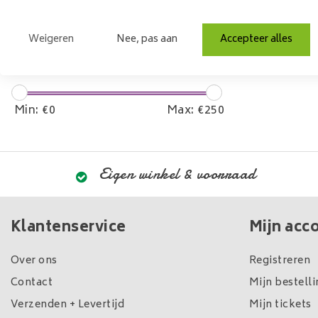
Mangohout
Weigeren
Nee, pas aan
Accepteer alles
Prijs
Min: €
0
Max: €
250
Eigen winkel & voorraad
Klantenservice
Mijn acc
Over ons
Registreren
Contact
Mijn bestell
Verzenden + Levertijd
Mijn tickets