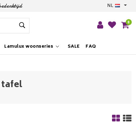
bedenktijd
NL
0
Lamulux woonseries
SALE
FAQ
tafel