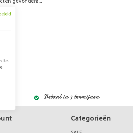
cten gevonden!...
beleid
site-
we
Betaal in 3 termijnen
ount
Categorieën
SALE