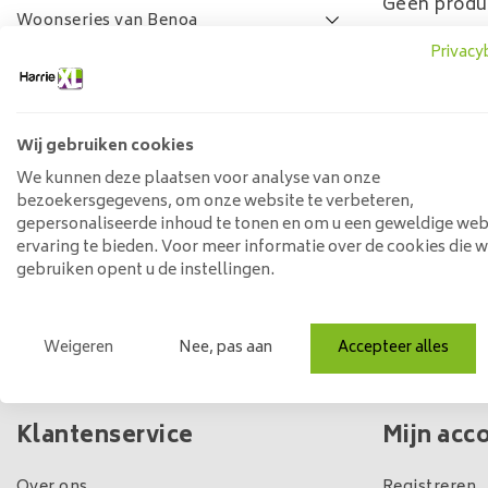
Geen produ
Woonseries van Benoa
Privacy
Lamulux woonseries
SALE
FAQ
Wij gebruiken cookies
Prijs
We kunnen deze plaatsen voor analyse van onze
bezoekersgegevens, om onze website te verbeteren,
gepersonaliseerde inhoud te tonen en om u een geweldige web
ervaring te bieden. Voor meer informatie over de cookies die 
Min: €
0
Max: €
5
gebruiken opent u de instellingen.
Weigeren
Nee, pas aan
Accepteer alles
Eigen winkel & voorraad
Klantenservice
Mijn acc
Over ons
Registreren