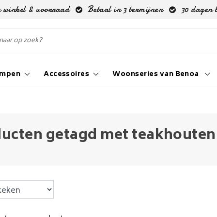
 winkel & voorraad
Betaal in 3 termijnen
30 dagen 
ampen
Accessoires
Woonseries van Benoa
ucten getagd met teakhouten 