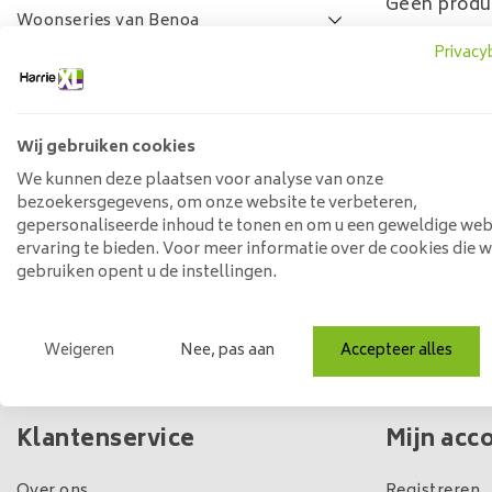
Geen produ
Woonseries van Benoa
Privacy
Lamulux woonseries
SALE
FAQ
Wij gebruiken cookies
Prijs
We kunnen deze plaatsen voor analyse van onze
bezoekersgegevens, om onze website te verbeteren,
gepersonaliseerde inhoud te tonen en om u een geweldige web
ervaring te bieden. Voor meer informatie over de cookies die 
Min: €
0
Max: €
5
gebruiken opent u de instellingen.
Weigeren
Nee, pas aan
Accepteer alles
Eigen winkel & voorraad
Klantenservice
Mijn acc
Over ons
Registreren