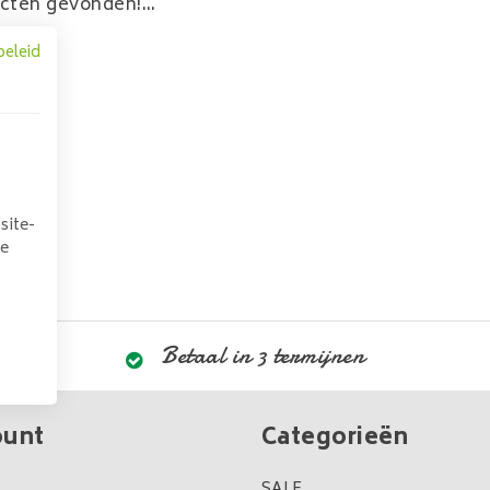
cten gevonden!...
beleid
site-
we
Betaal in 3 termijnen
ount
Categorieën
SALE