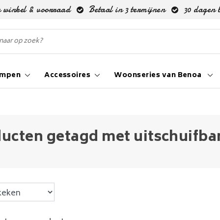
 winkel & voorraad
Betaal in 3 termijnen
30 dagen 
ampen
Accessoires
Woonseries van Benoa
ucten getagd met uitschuifbar