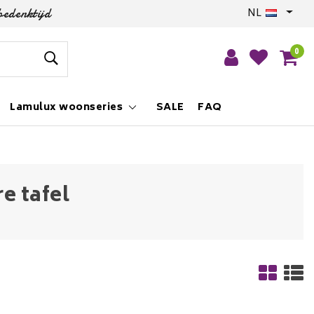
bedenktijd
NL
0
Lamulux woonseries
SALE
FAQ
e tafel