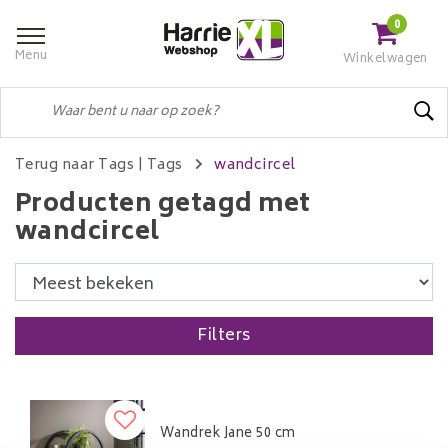
0
Menu
Winkelwagen
Terug naar Tags
|
Tags
wandcircel
Producten getagd met
wandcircel
Filters
Wandrek Jane 50 cm