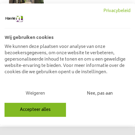
89,95
Privacybeleid
Wij gebruiken cookies
Wandrek Jane 40 cm
We kunnen deze plaatsen voor analyse van onze
bezoekersgegevens, om onze website te verbeteren,
59,95
gepersonaliseerde inhoud te tonen en om u een geweldige
website-ervaring te bieden. Voor meer informatie over de
cookies die we gebruiken opent u de instellingen.
Wandrek Jane 30 cm
Weigeren
Nee, pas aan
39,95
Accepteer alles