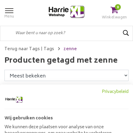
0
Menu
Winkelwagen
Terug naar Tags
|
Tags
zenne
Producten getagd met zenne
Filters
Privacybeleid
Wij gebruiken cookies
Hanglamp 3x Houten Frame
getrapt
We kunnen deze plaatsen voor analyse van onze